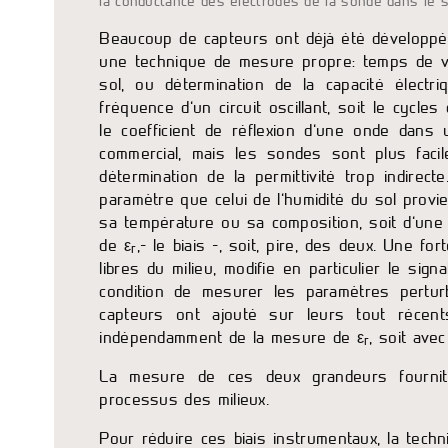
la conductance des électrodes de la sonde dans le so
Beaucoup de capteurs ont déjà été développés s
une technique de mesure propre: temps de vo
sol, ou détermination de la capacité élect
fréquence d’un circuit oscillant, soit le cyc
le coefficient de réflexion d’une onde dan
commercial, mais les sondes sont plus facil
détermination de la permittivité trop indirec
paramètre que celui de l’humidité du sol provien
sa température ou sa composition, soit d’une 
de ε
,- le biais -, soit, pire, des deux. Une f
r
libres du milieu, modifie en particulier le sign
condition de mesurer les paramètres perturb
capteurs ont ajouté sur leurs tout récent
indépendamment de la mesure de ε
, soit ave
r
La mesure de ces deux grandeurs fournit 
processus des milieux.
Pour réduire ces biais instrumentaux, la techn