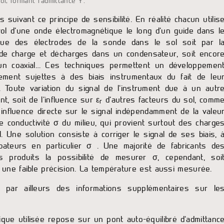
l, formant l’admittance Y.
uivant ce principe de sensibilité. En réalité chacun utilis
l d’une onde électromagnétique le long d’un guide dans l
rique des électrodes de la sonde dans le sol soit par l
les de charge et décharges dans un condensateur, soit encor
s un coaxial… Ces techniques permettent un développemen
ement sujettes à des biais instrumentaux du fait de leu
te. Toute variation du signal de l’instrument due à un autr
t, soit de l’influence sur ε
d’autres facteurs du sol, comm
r
influence directe sur le signal indépendamment de la valeu
orte conductivité σ du milieu, qui provient surtout des charge
al. Une solution consiste à corriger le signal de ses biais, 
ateurs en particulier σ . Une majorité de fabricants de
s produits la possibilité de mesurer σ, cependant, soi
c une faible précision. La température est aussi mesurée.
par ailleurs des informations supplémentaires sur le
ique utilisée repose sur un pont auto-équilibré d’admittanc