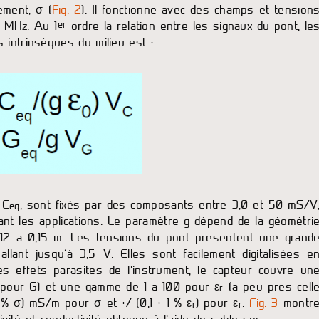
ément, σ (
Fig. 2
). Il fonctionne avec des champs et tension
er
2 MHz. Au 1
ordre la relation entre les signaux du pont, le
 intrinsèques du milieu est :
 C
, sont fixés par des composants entre 3,0 et 50 mS/V
eq
ant les applications. Le paramètre g dépend de la géométri
,12 à 0,15 m. Les tensions du pont présentent une grand
ant jusqu’à 3,5 V. Elles sont facilement digitalisées e
es effets parasites de l’instrument, le capteur couvre un
pour G) et une gamme de 1 à 100 pour ε
(à peu près cell
r
 % σ) mS/m pour σ et +/-(0,1 + 1 % ε
) pour ε
.
Fig. 3
montr
r
r