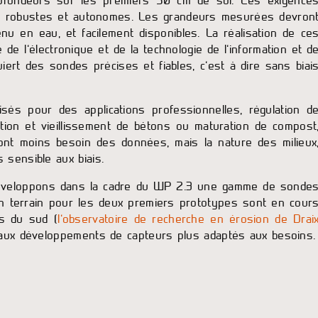
profondeurs sur les premiers 50 cm de sol. Ces exigence
s, robustes et autonomes. Les grandeurs mesurées devron
enu en eau, et facilement disponibles. La réalisation de ce
e l’électronique et de la technologie de l’information et d
ert des sondes précises et fiables, c’est à dire sans biai
sés pour des applications professionnelles, régulation d
ation et vieillissement de bétons ou maturation de compost
s ont moins besoin des données, mais la nature des milieux
 sensible aux biais.
 développons dans la cadre du WP 2.3 une gamme de sonde
en terrain pour les deux premiers prototypes sont en cour
s du sud (
l’observatoire de recherche en érosion de Drai
t aux développements de capteurs plus adaptés aux besoins.