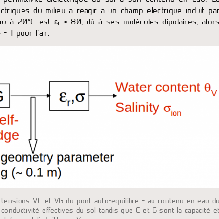
ectriques du milieu à réagir à un champ électrique induit pa
eau à 20°C est ε
= 80, dû à ses molécules dipolaires, alor
r
= 1 pour l’air.
r
– tensions VC et VG du pont auto-équilibré – au contenu en eau d
 conductivité effectives du sol tandis que C et G sont la capacité e