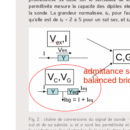
permittivité mesure la capacité des dipôles él
la sonde.
La grandeur normalisée, ε
, pour l’
r
qu’elle est de ε
= 2 à 5 pour un sol sec, et ε
r
Fig. 2 : chaîne de conversions du signal de sonde 
sol et de sa salinité. ε
et σ sont les permittivité et
r