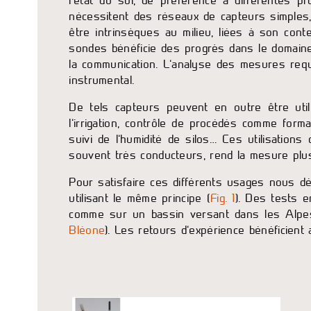
l’état du sol, de préférence à différentes 
nécessitent des réseaux de capteurs simple
être intrinsèques au milieu, liées à son cont
sondes bénéficie des progrès dans le domaine d
la communication. L’analyse des mesures requi
instrumental.
De tels capteurs peuvent en outre être utili
l’irrigation, contrôle de procédés comme form
suivi de l’humidité de silos… Ces utilisation
souvent très conducteurs, rend la mesure plus
Pour satisfaire ces différents usages nous
utilisant le même principe (
Fig. 1
). Des tests 
comme sur un bassin versant dans les Alpe
Bléone
). Les retours d’expérience bénéficien