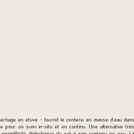
séchage en étuve – fournit le contenu en masse d’eau dan
se pour un suivi in-situ et en continu. Une alternative trè
 permittivité diélectrique du sol à son contenu en eau. L