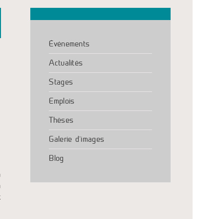
Événements
Actualités
e
Stages
Emplois
Thèses
Galerie d’images
Blog
a
à
t
u