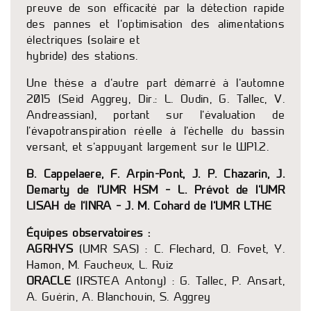
preuve de son efficacité par la détection rapide
des pannes et l’optimisation des alimentations
électriques (solaire et
hybride) des stations.
Une thèse a d’autre part démarré à l’automne
2015 (Seid Aggrey, Dir.: L. Oudin, G. Tallec, V.
Andreassian), portant sur l’évaluation de
l’évapotranspiration réelle à l’échelle du bassin
versant, et s’appuyant largement sur le WP1.2.
B. Cappelaere, F. Arpin-Pont, J. P. Chazarin, J.
Demarty de l’UMR HSM – L. Prévot de l’UMR
LISAH de l’INRA – J. M. Cohard de l’UMR LTHE
Équipes observatoires :
AGRHYS
(UMR SAS) : C. Flechard, O. Fovet, Y.
Hamon, M. Faucheux, L. Ruiz
ORACLE
(IRSTEA Antony) : G. Tallec, P. Ansart,
A. Guérin, A. Blanchouin, S. Aggrey