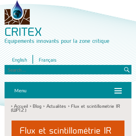
CRITEX
Équipements innovants pour la zone critique
English
Français
Menu
>
Accueil
>
Blog
>
Actualités
>
Flux et scintillométrie IR
(WP1.2.)
Flux et scintillométrie IR