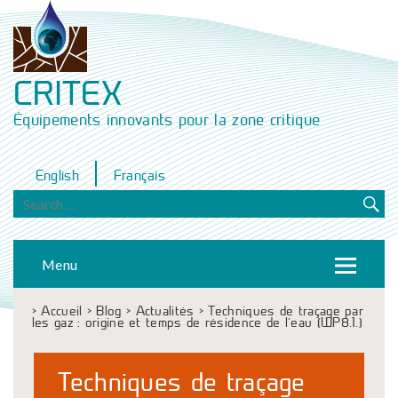
CRITEX
Équipements innovants pour la zone critique
English
Français
Menu
>
Accueil
>
Blog
>
Actualités
>
Techniques de traçage par
les gaz : origine et temps de résidence de l’eau (WP8.1.)
Techniques de traçage