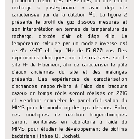
production d’eau près de Rennes, où une eau à
recharge « post-glaciaire » avait déjà été
14
caractérisée par de la datation
C. La figure 2
présente le profil de gaz dissous mesurés et
son interprétation en termes de température de
recharge, d’excès d’air et d’âge 4He. La
température calculée par un modèle inverse est
4
de 4°c +/-1°C et l’âge
He de 15 000 ans. Des
expériences identiques ont été réalisées sur le
site H+ de Ploemeur, afin de caractériser le pôle
d’eaux anciennes du site et des mélanges
présents. Des expériences de caractérisation
d’échanges nappe-rivière à l’aide des traceurs
gazeux en temps réels seront réalisés en 2016
et viendront compléter le panel d’utilisation du
MIMS pour le monitoring des gaz dissous. Enfin,
des cinétiques de réaction biogeochimiques
seront monitorées en laboratoire à l’aide du
MIMS, pour étudier le développement de biofilms
bactériens (Thèse O. Bochet).