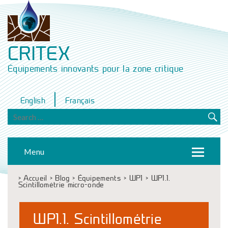
CRITEX
Équipements innovants pour la zone critique
English
Français
Menu
>
Accueil
>
Blog
>
Équipements
>
WP1
>
WP1.1.
Scintillométrie micro-onde
WP1.1. Scintillométrie