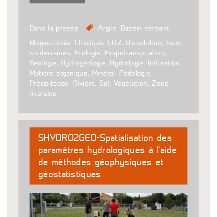
Dans la presse
Argile
,
Bassin versant
,
Biogéochimie
,
Chimique
,
CO2
,
Dissolution
,
Eaux
souterraines
,
Ecologie
,
Evapotranspiration
,
Géologie
,
Hydrogéologie
,
Hydrologie
,
Infiltration
,
Matière organique
,
Minéral
,
Pédologie
,
Précipitation
,
Rivière
,
Sol
,
Végétation
,
Zone
riveraine
SHYDRO2GEO-Spatialisation des
paramètres hydrologiques à l’aide
de méthodes géophysiques et
géostatistiques