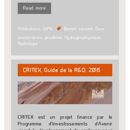
Read more
Publications
,
WP6
Bassin versant
,
Eaux
souterraines
,
géodésie
,
Hydrogéophysique
,
Hydrologie
CRITEX, Guide de la R&D, 2016
CRITEX est un projet financé par le
Programme d’Investissements d’Avenir