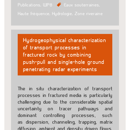
Publications
,
WP8
Eaux souterraines
,
Haute fréquence
,
Hydrologie
,
Zone riveraine
Hydrogeophysical characterization
of transport processes in
fractured rock by combining
push-pull and single-hole ground
penetrating radar experiments
The in situ characterization of transport
processes in fractured media is particularly
challenging due to the considerable spatial
uncertainty on tracer pathways and
dominant controlling processes, such
as dispersion, channeling, trapping, matrix
diffusion, ambient and density driven flows.