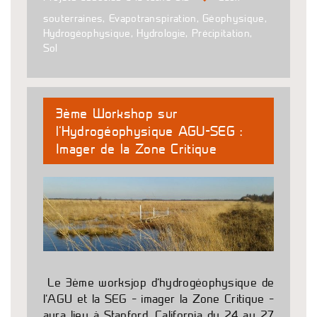
souterraines
,
Evapotranspiration
,
Géophysique
,
Hydrogéophysique
,
Hydrologie
,
Précipitation
,
Sol
3ème Workshop sur
l’Hydrogéophysique AGU-SEG :
Imager de la Zone Critique
Le 3ème worksjop d’hydrogéophysique de
l’AGU et la SEG – imager la Zone Critique –
aura lieu à Stanford, California du 24 au 27