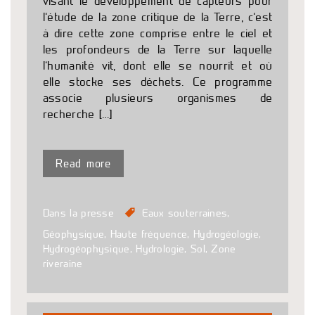
visant le développement de capteurs pour
l’étude de la zone critique de la Terre, c’est
à dire cette zone comprise entre le ciel et
les profondeurs de la Terre sur laquelle
l’humanité vit, dont elle se nourrit et où
elle stocke ses déchets. Ce programme
associe plusieurs organismes de
recherche […]
Read more
Dans la presse
Eaux souterraines
,
Géophysique
,
Haute fréquence
,
Hydrogéologie
,
Hydrogéophysique
,
Hydrologie
,
Sol
,
Zone
riveraine