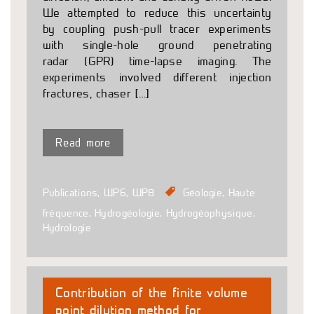
We attempted to reduce this uncertainty
by coupling push-pull tracer experiments
with single-hole ground penetrating
radar (GPR) time-lapse imaging. The
experiments involved different injection
fractures, chaser […]
Read more
Publications
,
WP6
,
WP8
Géologie
,
Haute
fréquence
,
Hydrogéologie
,
Hydrogéophysique
,
Hydrologie
Contribution of the finite volume
point dilution method for