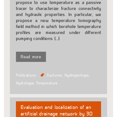
propose to use temperature as a passive
tracer to characterize fracture connectivity
and hydraulic properties. In particular, we
propose a new temperature tomography
field method in which borehole temperature
profiles are measured under different
pumping conditions […]
Read more
Publications
fractures
,
Hydrogéologie
,
Hydrologie
,
Température
Evaluation and localization of an
artificial drainage network by 3D