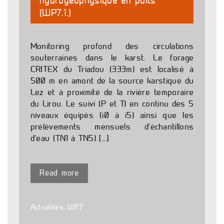
hydrogéophysique en puits
(WP7.1.)
Monitoring profond des circulations
souterraines dans le karst. Le forage
CRITEX du Triadou (333m) est localisé à
500 m en amont de la source karstique du
Lez et à proximité de la rivière temporaire
du Lirou. Le suivi (P et T) en continu des 5
niveaux équipés (i0 à i5) ainsi que les
prélèvements mensuels d’échantillons
d’eau (TN1 à TN5) […]
Read more
Actualités
,
WP7