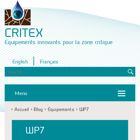
CRITEX
Équipements innovants pour la zone critique
English
Français
Menu
>
Accueil
>
Blog
>
Équipements
>
WP7
WP7